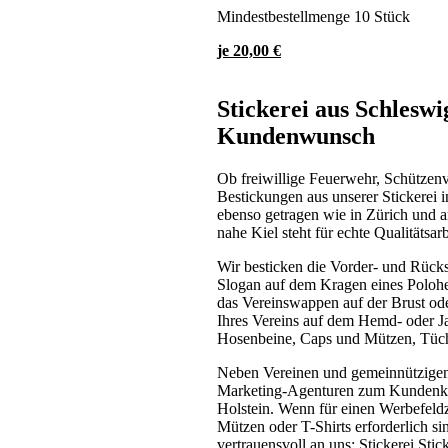
Mindestbestellmenge 10 Stück
je 20,00 €
Stickerei aus Schleswi
Kundenwunsch
Ob freiwillige Feuerwehr, Schützenv
Bestickungen aus unserer Stickerei
ebenso getragen wie in Zürich und 
nahe Kiel steht für echte Qualitätsarb
Wir besticken die Vorder- und Rückse
Slogan auf dem Kragen eines Polohe
das Vereinswappen auf der Brust o
Ihres Vereins auf dem Hemd- oder J
Hosenbeine, Caps und Mützen, Tüch
Neben Vereinen und gemeinnützigen
Marketing-Agenturen zum Kundenkrei
Holstein. Wenn für einen Werbefeld
Mützen oder T-Shirts erforderlich s
vertrauensvoll an uns: Stickerei Sti