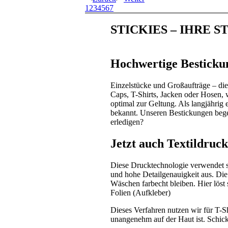
1
2
3
4
5
6
7
STICKIES – IHRE 
Hochwertige Bestickun
Einzelstücke und Großaufträge – die 
Caps, T-Shirts, Jacken oder Hosen, 
optimal zur Geltung. Als langjährig 
bekannt. Unseren Bestickungen bege
erledigen?
Jetzt auch Textildruck
Diese Drucktechnologie verwendet sp
und hohe Detailgenauigkeit aus. Die 
Wäschen farbecht bleiben. Hier löst
Folien (Aufkleber)
Dieses Verfahren nutzen wir für T-Sh
unangenehm auf der Haut ist. Schick