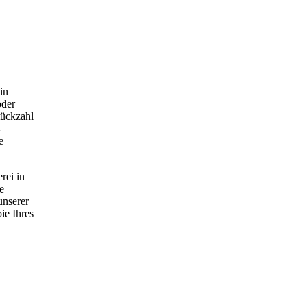
in
oder
tückzahl
-
e
rei in
e
unserer
ie Ihres