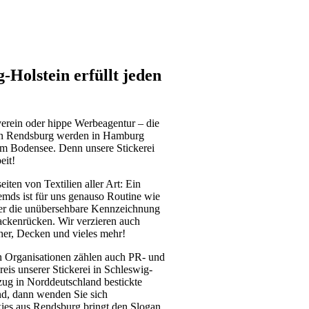
g-Holstein erfüllt jeden
erein oder hippe Werbeagentur – die
 in Rendsburg werden in Hamburg
am Bodensee. Denn unsere Stickerei
eit!
iten von Textilien aller Art: Ein
mds ist für uns genauso Routine wie
der die unübersehbare Kennzeichnung
ackenrücken. Wir verzieren auch
er, Decken und vieles mehr!
 Organisationen zählen auch PR- und
s unserer Stickerei in Schleswig-
zug in Norddeutschland bestickte
ind, dann wenden Sie sich
ckies aus Rendsburg bringt den Slogan