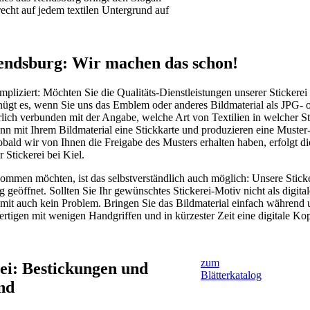
cht auf jedem textilen Untergrund auf
 Rendsburg: Wir machen das schon!
pliziert: Möchten Sie die Qualitäts-Dienstleistungen unserer Stickerei 
gt es, wenn Sie uns das Emblem oder anderes Bildmaterial als JPG- 
ich verbunden mit der Angabe, welche Art von Textilien in welcher S
dann mit Ihrem Bildmaterial eine Stickkarte und produzieren eine Muster
obald wir von Ihnen die Freigabe des Musters erhalten haben, erfolgt di
r Stickerei bei Kiel.
ommen möchten, ist das selbstverständlich auch möglich: Unsere Sticke
 geöffnet. Sollten Sie Ihr gewünschtes Stickerei-Motiv nicht als digital
somit auch kein Problem. Bringen Sie das Bildmaterial einfach während 
ertigen mit wenigen Handgriffen und in kürzester Zeit eine digitale Kop
zum
rei: Bestickungen und
Blätterkatalog
nd