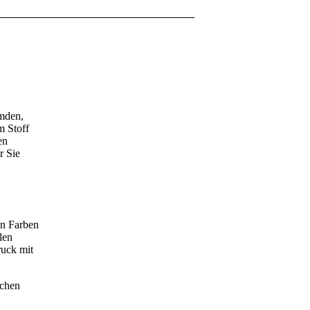
emden,
m Stoff
en
r Sie
en Farben
len
ruck mit
schen