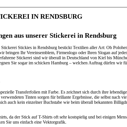
STICKEREI IN RENDSBURG
gen aus unserer Stickerei in Rendsburg
Stickerei Stickies in Rendsburg bestickt Textilien aller Art: Ob Poloh
wir bringen Ihr Vereinsemblem, Firmenlogo oder Ihren Slogan auf jede
erfahrene Stickerei sind wir überall in Deutschland von Kiel bis Münch
gnen Sie sogar im schicken Hamburg – welchen Auftrag dürfen wir fü
ezielle Transferfolien mit Farbe. Es zeichnet sich durch ihre lebendig
verwendeten Tinten sorgen für brillante Ergebnisse, die selbst nach vie
 sich auch kein einzelner Buchstabe wie beim überall bekannten Billigd
irts, da der Stick auf T-Shirts oft sehr kostspielig und bei einigen Men
en Sie uns einfach eine Vektorgrafik.