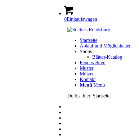
0
Einkaufswagen
Startseite
Ablauf und Möglichkeiten
Shops
Blätter-Katalog
Feuerwehren
Muster
Mützen
Kontakt
Menü
Menü
Du bist hier:
Startseite