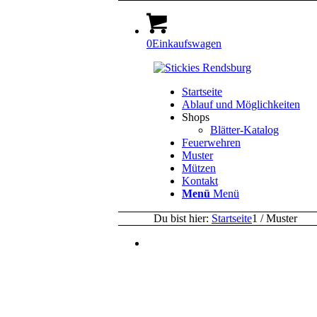
0
Einkaufswagen
Startseite
Ablauf und Möglichkeiten
Shops
Blätter-Katalog
Feuerwehren
Muster
Mützen
Kontakt
Menü
Menü
Du bist hier:
Startseite
1
/
Muster